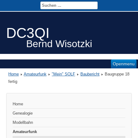
DC3QI
Bernd Wisotzki
Openmenu
Home
Amateurfunk
"Mein" SOLF
Baubericht
Baugruppe 18
fertig
Home
Genealogie
Modellbahn
Amateurfunk